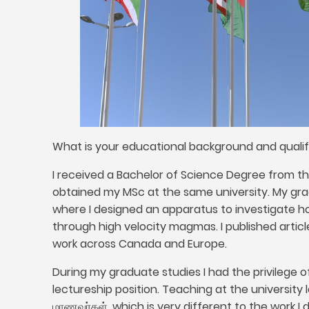
What is your educational background and qualif
I received a Bachelor of Science Degree from the
obtained my MSc at the same university
.
My gra
where I designed an apparatus to investigate 
through high velocity magmas
.
I published arti
work across Canada and Europe
.
During my graduate studies I had the privilege o
lectureship position
.
Teaching at the university l
மாணவர்கள்,
which is very different to the work I