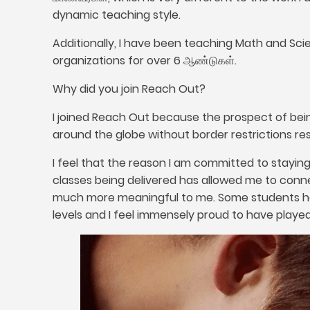
dynamic teaching style
.
Additionally
,
I have been teaching Math and Sci
organizations for over
6 ஆண்டுகள்.
Why did you join Reach Out
?
I joined Reach Out because the prospect of bein
around the globe without border restrictions r
I feel that the reason I am committed to stayin
classes being delivered has allowed me to conn
much more meaningful to me
.
Some students h
levels and I feel immensely proud to have played