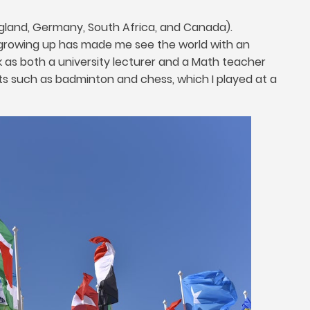
gland
,
Germany
,
South Africa
,
and Canada
).
s growing up has made me see the world with an
k as both a university lecturer and a Math teacher
orts such as badminton and chess
,
which I played at a