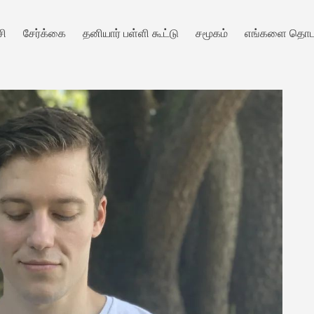
சி
சேர்க்கை
தனியார் பள்ளி கூட்டு
சமூகம்
எங்களை தொடர்