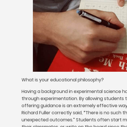
What is your educational philosophy
?
Having a background in experimental science ha
through experimentation
.
By allowing students 
offering guidance is an extremely effective way 
Richard Fuller correctly said
,
“There is no such t
unexpected outcomes.” Students often start my
their classmates
,
or write on the board since t