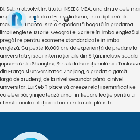
Dl. Seb a absolvit Institutul INSEEC MBA, una dintre cele mai
importante școli de afaceri din lume, cu o diplomă de
master în finanțe. Are o experiență bogată în predarea
limbii engleze, Istorie, Geografie, Scriere în limba engleză și
pregătire pentru examene standardizate în limba
engleză. Cu peste 16,000 ore de experiență de predare la
universități și școli internaționale din 5 ţări, inclusiv școala
japoneză din Shanghai, Școala Internațională din Toulouse
din Franța și Universitatea Zhejiang, a predat o gamă
largă de studenți, de la nivel secundar până la nivel
universitar. Lui Seb îi place să creeze relații semnificative
cu elevii săi, și injectează umor în fiecare lecție pentru a
stimula acele relații și a face orele sale plăcute.